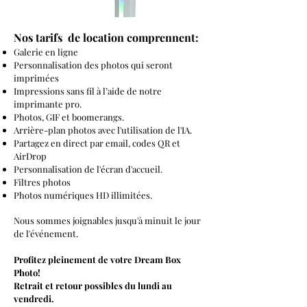
Nos tarifs de location comprennent:
Galerie en ligne
Personnalisation
des photos qui seront
imprimées
I
mpressions sans fil à l’aide de notre
imprimante pro.
Photos, GIF et boomerangs.
Arrière-plan photos avec l'utilisation de l'IA.
Partagez en direct par email, codes QR et
AirDrop
Personnalisation de l'écran d'accueil.
Filtres photos
Photos numériques HD illimitées.
Nous sommes joignables jusqu'à minuit le jour
de l'événement.
Profitez pleinement de votre Dream Box
Photo!
Retrait et retour possibles du lundi au
vendredi.