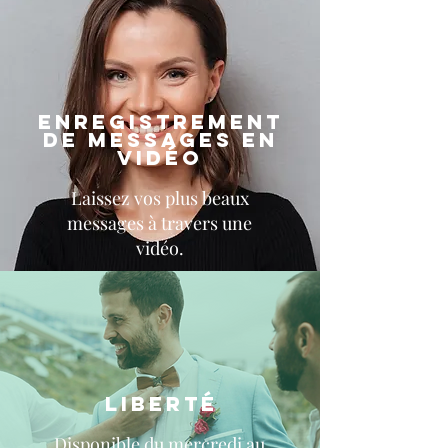
enregistrement
de messages en
vidéo
Laissez vos plus beaux
messages à travers une
vidéo.
Liberté
Disponible du mercredi au