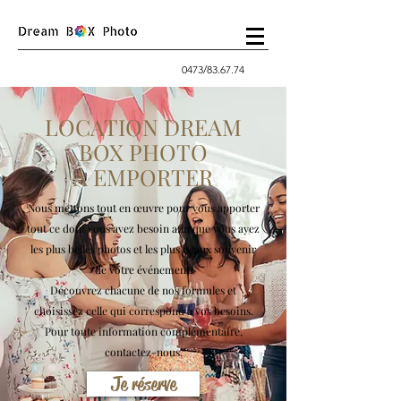
0473/83.67.74
LOCATION DREAM
BOX PHOTO
A EMPORTER
Nous mettons tout en œuvre pour vous apporter
tout ce dont vous avez besoin afin que vous ayez
les plus belles photos et les plus beaux souvenir
de votre événement.
Découvrez chacune de nos formules et
choisissez celle qui correspond à vos besoins.
Pour toute information complémentaire,
contactez-nous.
Je réserve