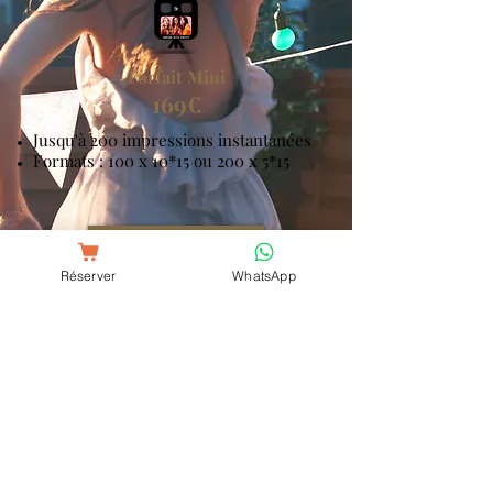
Forfait Mini
169€
Jusqu'à 200 impressions instantanées
F
ormats : 100 x 10*15 ou 200 x 5*15
Je réserve
Réserver
WhatsApp
Forfait Start
2
19
€
Jusqu'à 400 impressions instantanées
Formats : 200 x 10*15