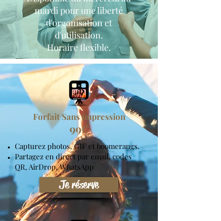
mardi pour une liberté
d'organisation et
d'utilisation.
Horaire flexible.
Forfait Sans impression
99
€
Capturez photos, GIF et boomerangs.
Partagez en direct par email, codes
QR, AirDrop, WhatsApp
Je réserve